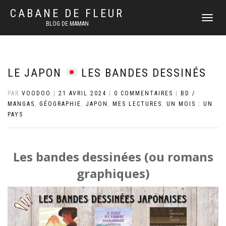
CABANE DE FLEUR
DÉPLIER
BLOG DE MAMAN
LA
NAVIGATI
LE JAPON
LES BANDES DESSINÉS
PAR
VOODOO
|
21 AVRIL 2024
|
0 COMMENTAIRES
|
BD /
MANGAS
,
GÉOGRAPHIE
,
JAPON
,
MES LECTURES
,
UN MOIS : UN
PAYS
Les bandes dessinées (ou romans
graphiques)