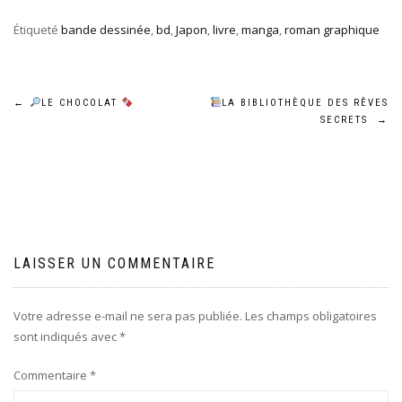
Étiqueté
bande dessinée
,
bd
,
Japon
,
livre
,
manga
,
roman graphique
Navigation
←
LE CHOCOLAT
LA BIBLIOTHÈQUE DES RÊVES
SECRETS
→
de
l’article
LAISSER UN COMMENTAIRE
Votre adresse e-mail ne sera pas publiée.
Les champs obligatoires
sont indiqués avec
*
Commentaire
*