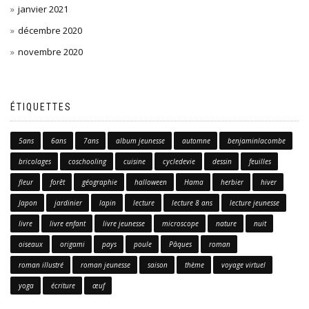
janvier 2021
décembre 2020
novembre 2020
ÉTIQUETTES
5ans
6ans
7ans
album jeunesse
automne
benjaminlacombe
bricolages
coschooling
cuisine
cycledevie
dessin
feuilles
fleur
forêt
géographie
halloween
Hama
herbier
hiver
Japon
jardinier
lapin
lecture
lecture 8 ans
lecture jeunesse
livre
livre enfant
livre jeunesse
microscope
nature
nuit
oiseaux
origami
pays
poule
Pâques
roman
roman illustré
roman jeunesse
saison
thème
voyage virtuel
yoga
écriture
œuf