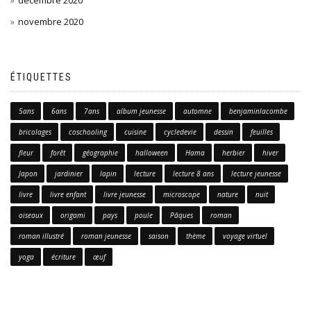
novembre 2020
ÉTIQUETTES
5ans
6ans
7ans
album jeunesse
automne
benjaminlacombe
bricolages
coschooling
cuisine
cycledevie
dessin
feuilles
fleur
forêt
géographie
halloween
Hama
herbier
hiver
Japon
jardinier
lapin
lecture
lecture 8 ans
lecture jeunesse
livre
livre enfant
livre jeunesse
microscope
nature
nuit
oiseaux
origami
pays
poule
Pâques
roman
roman illustré
roman jeunesse
saison
thème
voyage virtuel
yoga
écriture
œuf