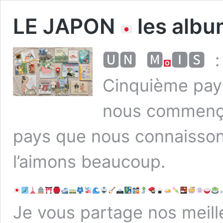
LE JAPON
les alb
🆄🅽 ​ 🅼
🅸🆂 ​ :
Cinquième pays
nous commenço
pays que nous connaissons
l’aimons beaucoup.
Je vous partage nos meill