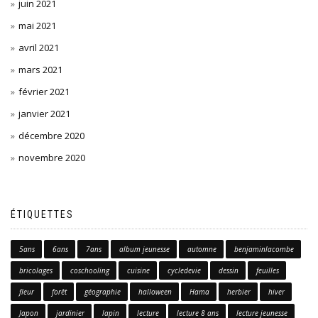
juin 2021
mai 2021
avril 2021
mars 2021
février 2021
janvier 2021
décembre 2020
novembre 2020
ÉTIQUETTES
5ans
6ans
7ans
album jeunesse
automne
benjaminlacombe
bricolages
coschooling
cuisine
cycledevie
dessin
feuilles
fleur
forêt
géographie
halloween
Hama
herbier
hiver
Japon
jardinier
lapin
lecture
lecture 8 ans
lecture jeunesse