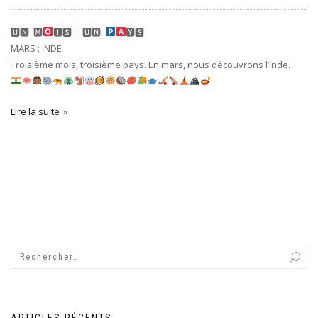
🆄🅽 ​ 🅼
🅸🆂 ​ : ​ 🆄🅽 ​
🆈🆂
MARS : INDE
Troisième mois, troisième pays. En mars, nous découvrons l’Inde.
Lire la suite
ARTICLES RÉCENTS