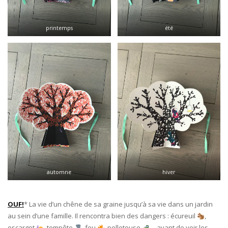
printemps
été
automne
hiver
OUF!
* La vie d’un chêne de sa graine jusqu’à sa vie dans un jardin
au sein d’une famille. Il rencontra bien des dangers : écureuil
,
escargot
, tempête
, feu
, pelleteuse
… avant de voir les