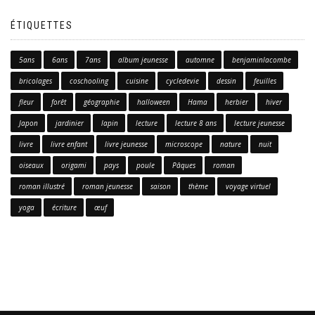
ÉTIQUETTES
5ans
6ans
7ans
album jeunesse
automne
benjaminlacombe
bricolages
coschooling
cuisine
cycledevie
dessin
feuilles
fleur
forêt
géographie
halloween
Hama
herbier
hiver
Japon
jardinier
lapin
lecture
lecture 8 ans
lecture jeunesse
livre
livre enfant
livre jeunesse
microscope
nature
nuit
oiseaux
origami
pays
poule
Pâques
roman
roman illustré
roman jeunesse
saison
thème
voyage virtuel
yoga
écriture
œuf