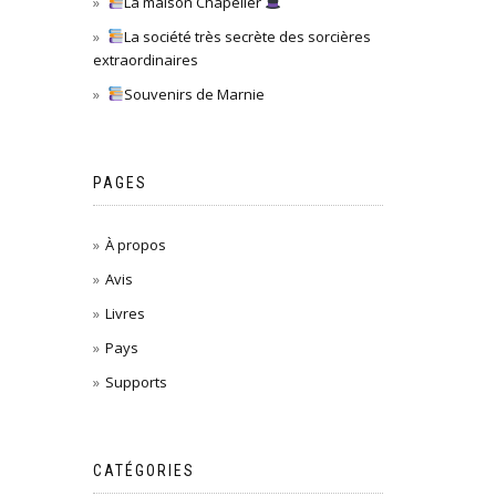
La maison Chapelier
La société très secrète des sorcières
extraordinaires
Souvenirs de Marnie
PAGES
À propos
Avis
Livres
Pays
Supports
CATÉGORIES