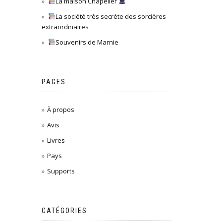
La maison Chapelier
La société très secrète des sorcières
extraordinaires
Souvenirs de Marnie
PAGES
À propos
Avis
Livres
Pays
Supports
CATÉGORIES