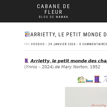
CABANE DE
FLEUR
BLOG DE MAMAN
ARRIETTY, LE PETIT MONDE 
PAR
VOODOO
|
29 JANVIER 2026
|
0 COMMENTAIRE
𝘼𝙧𝙧𝙞𝙚𝙩𝙩𝙮, 𝙡𝙚 𝙥𝙚𝙩𝙞𝙩 𝙢𝙤𝙣𝙙𝙚 𝙙𝙚𝙨 𝙘𝙝
(𝘠𝘯𝘯𝘪𝘴 – 𝟤𝟢𝟤𝟦) 𝘥𝘦 𝘔𝘢𝘳𝘺 𝘕𝘰𝘳𝘵𝘰𝘯, 𝟣𝟫𝟧𝟤