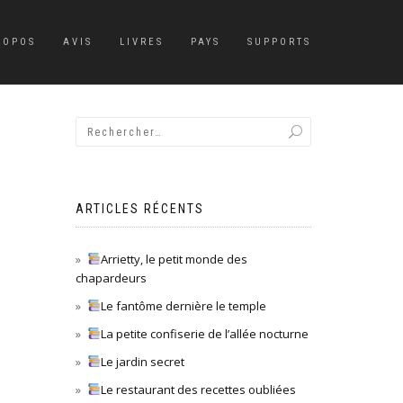
ROPOS
AVIS
LIVRES
PAYS
SUPPORTS
ARTICLES RÉCENTS
Arrietty, le petit monde des
chapardeurs
Le fantôme dernière le temple
La petite confiserie de l’allée nocturne
Le jardin secret
Le restaurant des recettes oubliées