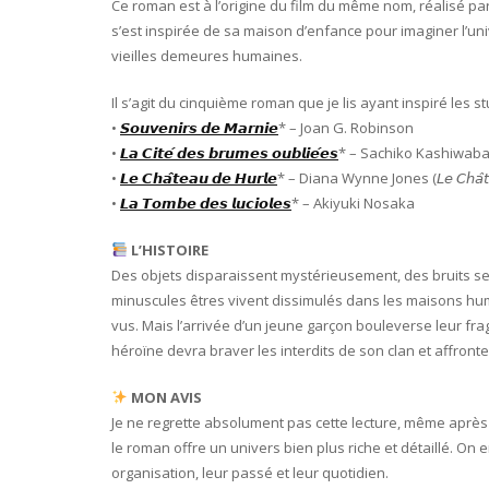
Ce roman est à l’origine du film du même nom, réalisé par 𝘏𝘪𝘳𝘰𝘮𝘢
s’est inspirée de sa maison d’enfance pour imaginer l’un
vieilles demeures humaines.
Il s’agit du cinquième roman que je lis ayant inspiré les studi
•
𝙎𝙤𝙪𝙫𝙚𝙣𝙞𝙧𝙨 𝙙𝙚 𝙈𝙖𝙧𝙣𝙞𝙚
* – Joan G. Robinson
•
𝙇𝙖 𝘾𝙞𝙩𝙚́ 𝙙𝙚𝙨 𝙗𝙧𝙪𝙢𝙚𝙨 𝙤𝙪𝙗𝙡𝙞𝙚́𝙚𝙨
* – Sachiko Kashiwaba (𝘓𝘦 
•
𝙇𝙚 𝘾𝙝𝙖̂𝙩𝙚𝙖𝙪 𝙙𝙚 𝙃𝙪𝙧𝙡𝙚
* – Diana Wynne Jones (𝘓𝘦 𝘊𝘩𝘢̂𝘵𝘦𝘢
•
𝙇𝙖 𝙏𝙤𝙢𝙗𝙚 𝙙𝙚𝙨 𝙡𝙪𝙘𝙞𝙤𝙡𝙚𝙨
* – Akiyuki Nosaka
L’HISTOIRE
Des objets disparaissent mystérieusement, des bruits se
minuscules êtres vivent dissimulés dans les maisons huma
vus. Mais l’arrivée d’un jeune garçon bouleverse leur fragi
héroïne devra braver les interdits de son clan et affron
MON AVIS
Je ne regrette absolument pas cette lecture, même après av
le roman offre un univers bien plus riche et détaillé. O
organisation, leur passé et leur quotidien.