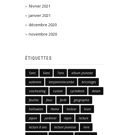
février 2021
janvier 2021
décembre 2020
novembre 2020
ÉTIQUETTES
5ans
6ans
7ans
album jeunesse
automne
benjaminlacombe
bricolages
coschooling
cuisine
cycledevie
dessin
feuilles
fleur
forêt
géographie
halloween
Hama
herbier
hiver
Japon
jardinier
lapin
lecture
lecture 8 ans
lecture jeunesse
livre