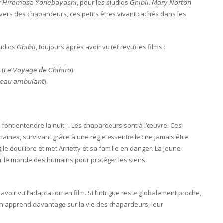
𝘢 𝘠𝘰𝘯𝘦𝘣𝘢𝘺𝘢𝘴𝘩𝘪, pour les studios 𝘎𝘩𝘪𝘣𝘭𝘪. 𝘔𝘢𝘳𝘺 𝘕𝘰𝘳𝘵𝘰𝘯
ivers des chapardeurs, ces petits êtres vivant cachés dans les
os 𝘎𝘩𝘪𝘣𝘭𝘪, toujours après avoir vu (et revu) les films :
𝘰𝘺𝘢𝘨𝘦 𝘥𝘦 𝘊𝘩𝘪𝘩𝘪𝘳𝘰)
𝘶 𝘢𝘮𝘣𝘶𝘭𝘢𝘯𝘵)
 font entendre la nuit… Les chapardeurs sont à l’œuvre. Ces
ines, survivant grâce à une règle essentielle : ne jamais être
le équilibre et met Arrietty et sa famille en danger. La jeune
ter le monde des humains pour protéger les siens.
oir vu l’adaptation en film. Si l’intrigue reste globalement proche,
n en apprend davantage sur la vie des chapardeurs, leur