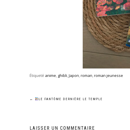
Étiqueté
anime
,
ghibli
,
Japon
,
roman
,
roman jeunesse
Navigation
←
LE FANTÔME DERNIÈRE LE TEMPLE
de
l’article
LAISSER UN COMMENTAIRE