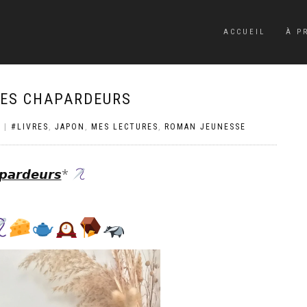
ACCUEIL
À P
DES CHAPARDEURS
S
|
#LIVRES
,
JAPON
,
MES LECTURES
,
ROMAN JEUNESSE
𝙥𝙖𝙧𝙙𝙚𝙪𝙧𝙨
*