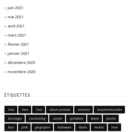
juin 2021
mai 2021
avril 2021
mars 2021
février 2021
janvier 2021
décembre 2020
novembre 2020
ÉTIQUETTES
5ans
6ans
7ans
album jeunesse
automne
benjaminlacombe
bricolages
coschooling
cuisine
cycledevie
dessin
feuilles
fleur
forêt
géographie
halloween
Hama
herbier
hiver