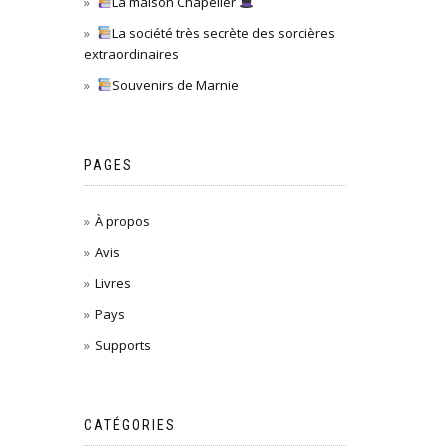
La maison Chapelier
La société très secrète des sorcières
extraordinaires
Souvenirs de Marnie
PAGES
À propos
Avis
Livres
Pays
Supports
CATÉGORIES