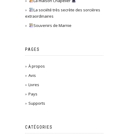
La maison Chapelier
La société très secrète des sorcières
extraordinaires
Souvenirs de Marnie
PAGES
À propos
Avis
Livres
Pays
Supports
CATÉGORIES