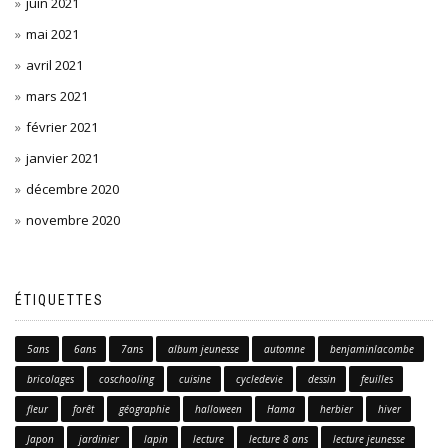
juin 2021
mai 2021
avril 2021
mars 2021
février 2021
janvier 2021
décembre 2020
novembre 2020
ÉTIQUETTES
5ans
6ans
7ans
album jeunesse
automne
benjaminlacombe
bricolages
coschooling
cuisine
cycledevie
dessin
feuilles
fleur
forêt
géographie
halloween
Hama
herbier
hiver
Japon
jardinier
lapin
lecture
lecture 8 ans
lecture jeunesse